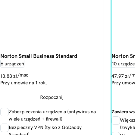
Norton Small Business Standard
Norton S
6 urządzeń
10 urządz
/msc
/m
13,83 zł
47,97 zł
Przy umowie na 1 rok.
Przy umowi
Rozpocznij
Zabezpieczenia urządzenia (antywirus na
Zawiera ws
wiele urządzeń + firewall)
Większ
Bezpieczny VPN (tylko z GoDaddy
(zwykl
Standard)