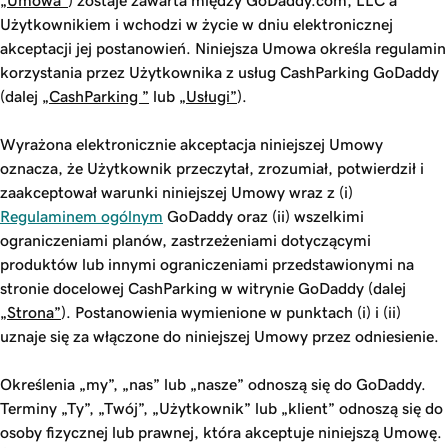
„Umowa”
) zostaje zawarta między GoDaddy.com, LLC a
Użytkownikiem i wchodzi w życie w dniu elektronicznej
akceptacji jej postanowień. Niniejsza Umowa określa regulamin
korzystania przez Użytkownika z usług CashParking GoDaddy
(dalej
„CashParking ”
lub
„Usługi”
).
Wyrażona elektronicznie akceptacja niniejszej Umowy
oznacza, że Użytkownik przeczytał, zrozumiał, potwierdził i
zaakceptował warunki niniejszej Umowy wraz z (i)
Regulaminem ogólnym
GoDaddy oraz (ii) wszelkimi
ograniczeniami planów, zastrzeżeniami dotyczącymi
produktów lub innymi ograniczeniami przedstawionymi na
stronie docelowej CashParking w witrynie GoDaddy (dalej
„Strona”
). Postanowienia wymienione w punktach (i) i (ii)
uznaje się za włączone do niniejszej Umowy przez odniesienie.
Określenia „my”, „nas” lub „nasze” odnoszą się do GoDaddy.
Terminy „Ty”, „Twój”, „Użytkownik” lub „klient” odnoszą się do
osoby fizycznej lub prawnej, która akceptuje niniejszą Umowę.