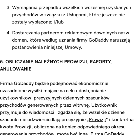
Wymagania przepadku wszelkich wcześniej uzyskanych
przychodów w związku z Usługami, które jeszcze nie
zostały wypłacone; i/lub
Dostarczania partnerom reklamowym dowolnych nazw
domen, które według uznania firmy GoDaddy naruszają
postanowienia niniejszej Umowy.
5. OBLICZANIE NALEŻNYCH PROWIZJI, RAPORTY,
ANULOWANIE
Firma GoDaddy będzie podejmować ekonomicznie
uzasadnione wysiłki mające na celu udostępnianie
użytkownikowi precyzyjnych dziennych szacunków
przychodów generowanych przez witrynę. Użytkownik
przyjmuje do wiadomości i zgadza się, że wszelkie dzienne
szacunki nie odzwierciedlają precyzyjnie „
Prowizji
” i konkretna
kwota Prowizji, obliczona na koniec odpowiedniego okresu
generowania przychodów, może być inna. Firma GoDaddy