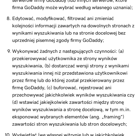
serwerów firmy GoDaddy (lub innych serwerów, które
firma GoDaddy może wybrać według własnego uznania);
Edytować, modyfikować, filtrować ani zmieniać
kolejności informacji zawartych na dowolnych stronach z
wynikami wyszukiwania lub na stronie docelowej bez
uprzedniej pisemnej zgody firmy GoDaddy;
Wykonywać żadnych z następujących czynności: (a)
przekierowywać użytkownika ze strony wyników
wyszukiwania, (b) dostarczać wersji strony z wynikami
wyszukiwania innej niż przedstawiona użytkownikowi
przez firmę lub do której został przekierowany przez
firmę GoDaddy, (c) buforować, rejestrować ani
przechowywać jakichkolwiek wyników wyszukiwania czy
(d) wstawiać jakiejkolwiek zawartości między stronę
wyników wyszukiwania a stronę docelową, w tym m.in.
eksponować wybranych elementów (ang. „framing”)
zawartości stron wyszukiwania lub stron docelowych;
Wyświetlać (we własnej witrynie lub w jakichkolwiek