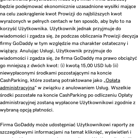
będzie podejmować ekonomicznie uzasadnione wysiłki mające
na celu zaokrąglenie kwot Prowizji do najbliższych kwot
wyrażonych w pełnych centach w ten sposób, aby było to na
korzyść Użytkownika. Użytkownik jednak przyjmuje do
wiadomości i zgadza się, że podczas obliczania Prowizji decyzja
firmy GoDaddy w tym względzie ma charakter ostateczny i
wiążący. Anulując Usługi, Użytkownik przyjmuje do
wiadomości i zgadza się, że firma GoDaddy ma prawo obciążyć
go mniejszą z dwóch kwot: (i) kwotą 15,00 USD lub (ii)
niewypłaconymi środkami pozostającymi na koncie
CashParking, które zostaną potraktowane jako „
Opłata
administracyjna
” w związku z anulowaniem Usług. Wszelkie
środki pozostałe na koncie CashParking po odliczeniu Opłaty
administracyjnej zostaną wypłacone Użytkownikowi zgodnie z
wybraną opcją płatności.
Firma GoDaddy może udostępniać Użytkownikowi raporty ze
szczegółowymi informacjami na temat kliknięć, wyświetleń i