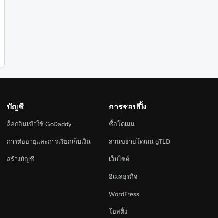
บัญชี
การชอปปิ้ง
ล็อกอินเข้าใช้ GoDaddy
ซื้อโดเมน
การต่ออายุและการเรียกเก็บเงิน
ส่วนขยายโดเมน gTLD
สร้างบัญชี
เว็บไซต์
อีเมลธุรกิจ
WordPress
โฮสติ้ง