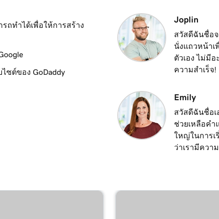
3m 8s
Joplin
ถทำได้เพื่อให้การสร้าง
สวัสดีฉันชื่อ
นั่งแถวหน้าเ
2m 23s
ฉัน
 Google
ตัวเอง ไม่มี
ความสำเร็จ!
เว็บไซต์ของ GoDaddy
2m 18s
Emily
สวัสดีฉันชื่
2m 15s
ช่วยเหลือคำแน
ใหญ่ในการเริ
2m 30s
ว่าเรามีควา
1m 54s
3m 22s
ลาด