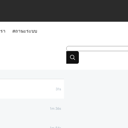
เรา
สถานะระบบ
31s
1m 36s
1m 54s