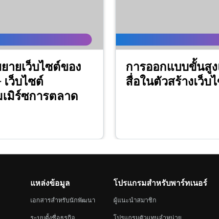
2m 44s
2m 56s
ยายเว็บไซต์ของ
การออกแบบขั้นสู
 เว็บไซต์
สื่อในตัวสร้างเว็บไ
1m 57s
มเมิร์ซการตลาด
2m 56s
1m 23s
าด
แหล่งข้อมูล
โปรแกรมสำหรับพาร์ทเนอร์
54s
เอกสารสำหรับนักพัฒนา
ผู้แนะนำสมาชิก
ระบบตั้งชื่อธุรกิจ
โปรแกรมตัวแทนจำหน่าย