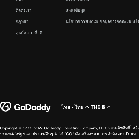
บทเรียนที่ 22 (จาก 23)
ยกเลิกการเผยแพร่เว็บไซต์ของฉัน
ติดต่อเรา
แหล่งข้อมูล
บทเรียนที่ 23 (จาก 23)
กฎหมาย
นโยบายการเปิดเผยข้อมูลการจดทะเบียนโ
สร้างโฮมเพจของฉันในเว็บไซต์ + การตลาด
ศูนย์ความเชื่อถือ
ไทย - ไทย
THB ฿
Copyright © 1999 - 2026 GoDaddy Operating Company, LLC. สงวนลิขสิทธิ์ เค
ประเทศสหรัฐฯ และประเทศอื่นๆ โลโก้ “GO” คือเครื่องหมายการค้าที่จดทะเบียน