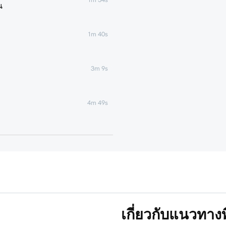
น
1m 40s
3m 9s
4m 49s
1m 51s
1m 25s
5m 19s
เกี่ยวกับแนวทาง