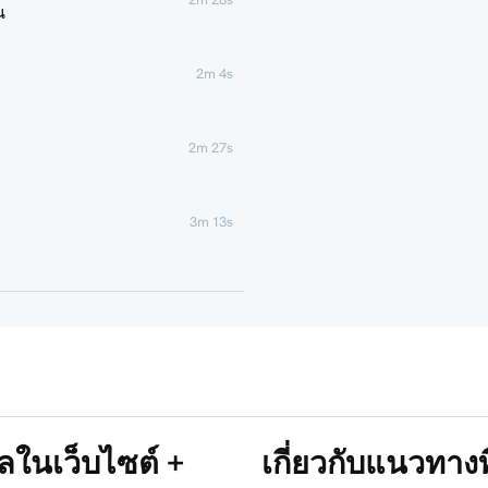
น
2m 4s
2m 27s
3m 13s
2m 49s
3m 41s
4m 38s
ลในเว็บไซต์ +
เกี่ยวกับแนวทาง