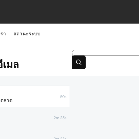
เรา
สถานะระบบ
ีเมล
50s
ารตลาด
2m 25s
2m 28s