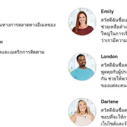
3m 48s
ุณ
Emily
สวัสดีฉันชื่
ายามทางการตลาดทางอีเมลของ
ช่วยเหลือคำแน
ใหญ่ในการเริ
ว่าเรามีควา
ีพ
ลและเมตริกการติดตาม
London
สวัสดีฉันชื
พูดคุยกับผู้
กัน ช่วยให้พว
ของแต่ละคนนั่
Darlene
สวัสดีฉันชื่
ชอบที่จะให้ก
เว็บไซต์และร