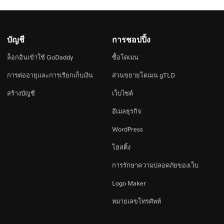
บัญชี
การชอปปิ้ง
ล็อกอินเข้าใช้ GoDaddy
ซื้อโดเมน
การต่ออายุและการเรียกเก็บเงิน
ส่วนขยายโดเมน gTLD
สร้างบัญชี
เว็บไซต์
อีเมลธุรกิจ
WordPress
โฮสติ้ง
การรักษาความปลอดภัยของเว็บ
Logo Maker
หมายเลขโทรศัพท์