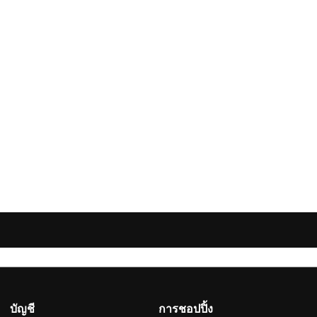
บัญชี
การชอปปิ้ง