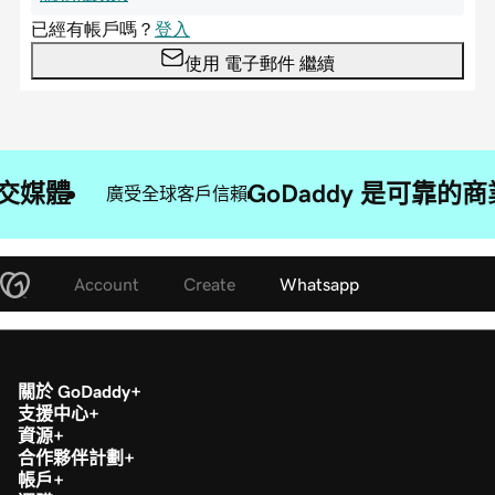
交媒體
GoDaddy 是可靠
廣受全球客戶信賴
Account
Create
Whatsapp
關於 GoDaddy
支援中心
資源
合作夥伴計劃
帳戶