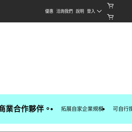
優惠
洽詢我們
說明
登入
靠的商業合作夥伴。
拓展自家企業規模
可自行