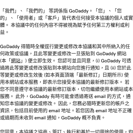
「我們」、「我們的」 等詞係指 GoDaddy。「您」、「您
的」、「使用者」或「客戶」皆代表任何接受本協議的個人或實
體。 本協議中的任何內容不得被視為賦予任何第三方權利或利
益。
GoDaddy 得隨時全權逕行變更或修改本協議和其中所納入的任
何政策或協議，且此等變更或修改一旦張貼到 GoDaddy 網站
(本「
網站
」) 便立即生效。 您認可並且同意，(i) GoDaddy 可透
過將此等變更或修改張貼到本網站向您進行通知，且 (ii) 您於此
等變更或修改生效後 (如本頁面頂端「最新修訂」日期所示) 使
用本網站或本服務，即表示您接受本協議的最新修訂版本。 若
您不同意遵守本協議的最新修訂版本，切勿繼續使用本網站或本
服務。 此外，GoDaddy 有時可能會透過寄送 email 的方式，通
知您本協議的變更或修改。 因此，您務必隨時更新您的帳戶之
資訊，包括目前使用的 email 地址。若您因為 email 地址不正確
或過期而未收到 email 通知，GoDaddy 概不負責。
您同意，本協議之協商、簽訂、執行和基於一切用途的使用，均