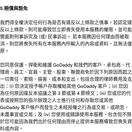
5.賠償與豁免
我們得全權決定任何行為是否有違反以上條款之情事，若認定違
反以上條款，則可能導致您立即喪失使用本服務的權限，並可能
需面對刑事訴究及 (或) 民事訴訟。 若本服務因任何理由而被取
消，則您將喪失所有在本服務內所輸入的內容或資料，且無法復
原。
您同意保護、捍衛和維護 GoDaddy 和我們的客戶、承包商、代
理商、員工、官員、主管、股東、聯盟商免於因下列原因而起之
一切責任、索賠、損害、成本和支出，包括合理的律師費用及支
出：(i) 您決定授予帳戶存取權給其他 GoDaddy 客戶；(ii) 您因
為任何原因違反本協議之第 3 節或第 4 節條文；(iii) 您或您的代
表或按照您的指示辦理之人士進行任何和存取您或其他
GoDaddy 客戶帳戶而發生之未經授權之行為或交易，或疏忽、
未盡事宜或交易；及 (iv) 您使用或錯誤使用本服務，包含但不限
於您可能因為我們出於任何理由而停止提供本服務導致您喪失資
料或內容。