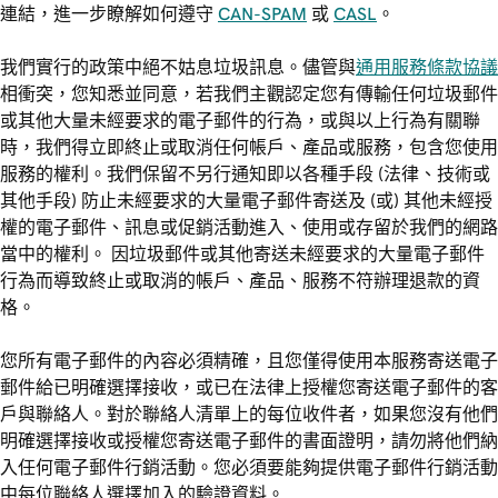
連結，進一步瞭解如何遵守
CAN-SPAM
或
CASL
。
我們實行的政策中絕不姑息垃圾訊息。儘管與
通用服務條款協議
相衝突，您知悉並同意，若我們主觀認定您有傳輸任何垃圾郵件
或其他大量未經要求的電子郵件的行為，或與以上行為有關聯
時，我們得立即終止或取消任何帳戶、產品或服務，包含您使用
服務的權利。我們保留不另行通知即以各種手段 (法律、技術或
其他手段) 防止未經要求的大量電子郵件寄送及 (或) 其他未經授
權的電子郵件、訊息或促銷活動進入、使用或存留於我們的網路
當中的權利。 因垃圾郵件或其他寄送未經要求的大量電子郵件
行為而導致終止或取消的帳戶、產品、服務不符辦理退款的資
格。
您所有電子郵件的內容必須精確，且您僅得使用本服務寄送電子
郵件給已明確選擇接收，或已在法律上授權您寄送電子郵件的客
戶與聯絡人。對於聯絡人清單上的每位收件者，如果您沒有他們
明確選擇接收或授權您寄送電子郵件的書面證明，請勿將他們納
入任何電子郵件行銷活動。您必須要能夠提供電子郵件行銷活動
中每位聯絡人選擇加入的驗證資料。