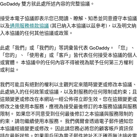
GoDaddy 雙方就此處所述內容的完整協議。
接受本電子協議即表示您已閱讀、瞭解、知悉並同意遵守本協議
以及
通用服務條款協議
(其已納入本協議以茲參考)，以及明文納
入本協議的任何其他協議或政策。
此處「我們」或「我們的」等詞彙皆代表 GoDaddy。 「您」、
「您的」、「使用者」或「客戶」皆代表任何接受本協議的個人
或實體。 本協議中的任何內容不得被視為賦予任何第三方權利
或利益。
我們可能且有絕對的權利以主觀判定來隨時變更或修改本協議、
此處納入的任何政策或協議，以及對服務的任何限制或約束；且
這類變更或修改在本網站一經公佈得立即生效。您在這類變更或
修改之後使用本服務，應視為接受最後修訂的本服務協議與服務
限制。 如果您不同意受到任何最後修訂之本協議與服務限制的
約束，請勿繼續使用本服務。 我們偶爾會透過電子郵件通知您
本協議經過變更或修改。 因此請您務必將您的顧客帳戶資訊保
持在最新狀態。如果用戶因為電子郵件地址不正確而無法接收電