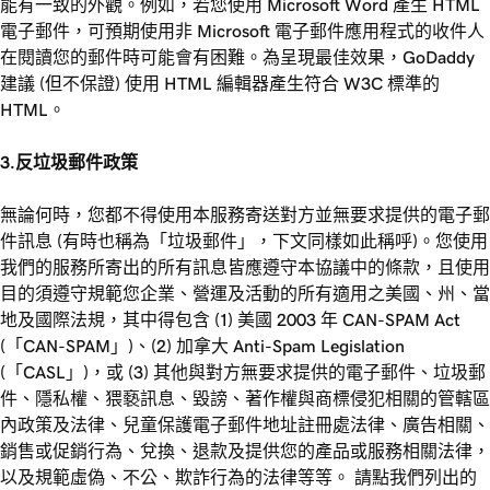
能有一致的外觀。例如，若您使用 Microsoft Word 產生 HTML
電子郵件，可預期使用非 Microsoft 電子郵件應用程式的收件人
在閱讀您的郵件時可能會有困難。為呈現最佳效果，GoDaddy
建議 (但不保證) 使用 HTML 編輯器產生符合 W3C 標準的
HTML。
3.反垃圾郵件政策
無論何時，您都不得使用本服務寄送對方並無要求提供的電子郵
件訊息 (有時也稱為「垃圾郵件」，下文同樣如此稱呼)。您使用
我們的服務所寄出的所有訊息皆應遵守本協議中的條款，且使用
目的須遵守規範您企業、營運及活動的所有適用之美國、州、當
地及國際法規，其中得包含 (1) 美國 2003 年 CAN-SPAM Act
(「CAN-SPAM」)、(2) 加拿大 Anti-Spam Legislation
(「CASL」)，或 (3) 其他與對方無要求提供的電子郵件、垃圾郵
件、隱私權、猥褻訊息、毀謗、著作權與商標侵犯相關的管轄區
內政策及法律、兒童保護電子郵件地址註冊處法律、廣告相關、
銷售或促銷行為、兌換、退款及提供您的產品或服務相關法律，
以及規範虛偽、不公、欺詐行為的法律等等。 請點我們列出的