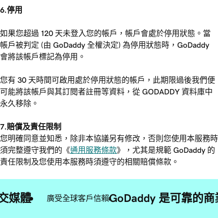
6.停用
如果您超過 120 天未登入您的帳戶，帳戶會處於停用狀態。當
帳戶被判定 (由 GoDaddy 全權決定) 為停用狀態時，GoDaddy
會將該帳戶標記為停用。
您有 30 天時間可啟用處於停用狀態的帳戶，此期限過後我們便
可能將該帳戶與其訂閱者註冊等資料，從 GODADDY 資料庫中
永久移除。
7.賠償及責任限制
您明確同意並知悉，除非本協議另有修改，否則您使用本服務時
須完整遵守我們的《
通用服務條款
》，尤其是規範 GoDaddy 的
責任限制及您使用本服務時須遵守的相關賠償條款。
交媒體
GoDaddy 是可靠
廣受全球客戶信賴