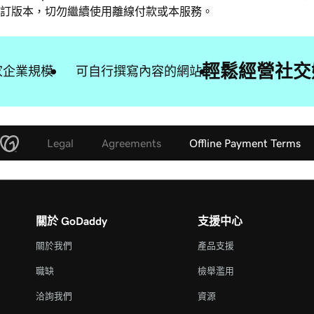
訂版本，切勿繼續使用離線付款或本服務。
輕鬆經營社交
家企業規模
可自行撰寫內容的網站
Legal
Agreements
Offline Payment Terms
關於 GoDaddy
支援中心
關於我們
產品支援
職缺
檢舉濫用
洽詢我們
資源