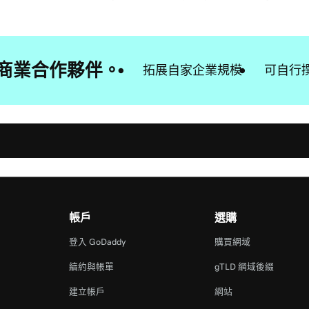
靠的商業合作夥伴。
拓展自家企業規模
可自行
帳戶
選購
登入 GoDaddy
購買網域
續約與帳單
gTLD 網域後綴
建立帳戶
網站