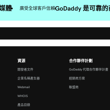
媒體
GoDaddy 是可
廣受全球客戶信賴
資源
合作夥伴計劃
開發者文件
GoDaddy 代理合作夥伴計畫
企業名稱產生器
經銷商方案
Webmail
聯盟商
WHOIS
產品目錄