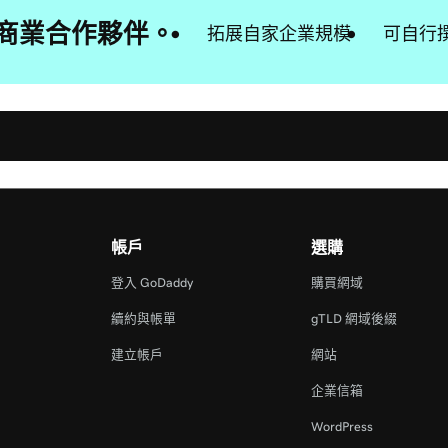
靠的商業合作夥伴。
拓展自家企業規模
可自行
帳戶
選購
登入 GoDaddy
購買網域
續約與帳單
gTLD 網域後綴
建立帳戶
網站
企業信箱
WordPress