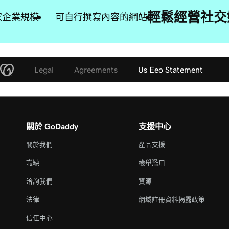
輕鬆經營社交
家企業規模
可自行撰寫內容的網站
Legal
Agreements
Us Eeo Statement
關於 GoDaddy
支援中心
關於我們
產品支援
職缺
檢舉濫用
洽詢我們
資源
法律
網域註冊資料揭露政策
信任中心