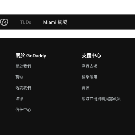
TLDs
Miami 網域
關於 GoDaddy
支援中心
關於我們
產品支援
職缺
檢舉濫用
洽詢我們
資源
法律
網域註冊資料揭露政策
信任中心