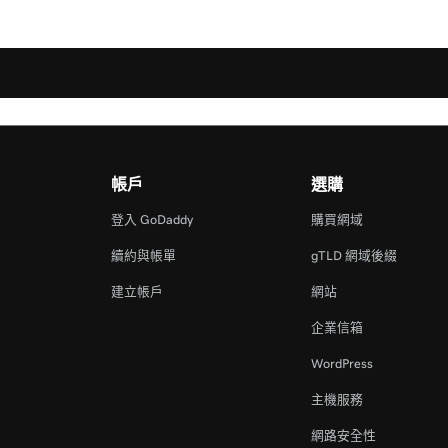
帳戶
選購
登入 GoDaddy
購買網域
續約與帳單
gTLD 網域後綴
建立帳戶
網站
企業信箱
WordPress
主機服務
網路安全性