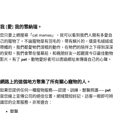
我 [愛] 我的雪納瑞。
您只要上網搜尋「cat memes」，就可以看到我們人類有多愛自
己的寵物了。不論寵物是有羽毛的、帶有鱗片的，還是毛絨絨或
帶鰭的，我們都愛牠們滑稽的動作，在牠們的陪伴之下得到深深
的安慰。我們會聚在螢幕前，和親朋好友一起觀賞今日最佳動物
影片。有了
pet
，動物愛好者可以透過網址來傳達自己的心聲。
網路上的這個地方聚集了所有關心寵物的人。
如果您提供任何一種寵物服務──認證、訓練、獸醫照護──
pet
是您線上宣傳公司的絕佳位置。網域簡短好記，訪客一眼即可辨
識您的企業服務。非常適合：
獸醫