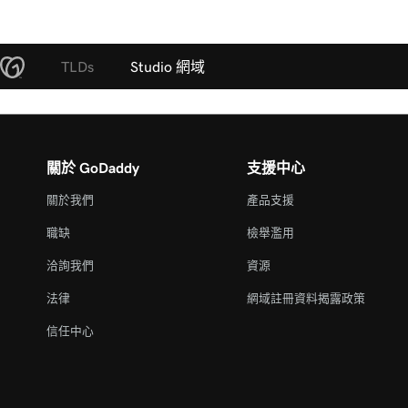
TLDs
Studio 網域
關於 GoDaddy
支援中心
關於我們
產品支援
職缺
檢舉濫用
洽詢我們
資源
法律
網域註冊資料揭露政策
信任中心