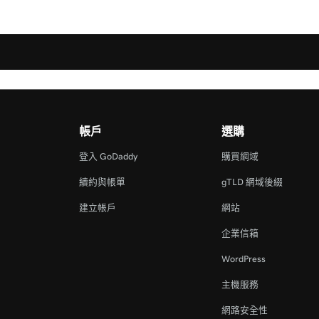
帳戶
選購
登入 GoDaddy
購買網域
續約與帳單
gTLD 網域後綴
建立帳戶
網站
企業信箱
WordPress
主機服務
網路安全性