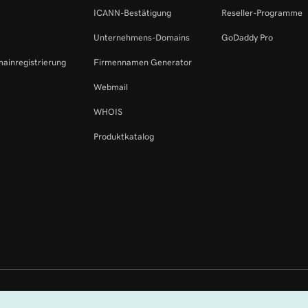
ICANN-Bestätigung
Reseller-Programme
Unternehmens-Domains
GoDaddy Pro
mainregistrierung
Firmennamen Generator
Webmail
WHOIS
Produktkatalog
ehalten. Die Wortmarke GoDaddy ist eine eingetragene Marke von GoDaddy O