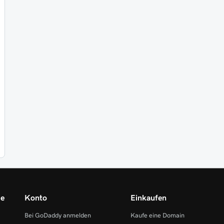
me
Konto
Einkaufen
Bei GoDaddy anmelden
Kaufe eine Domain