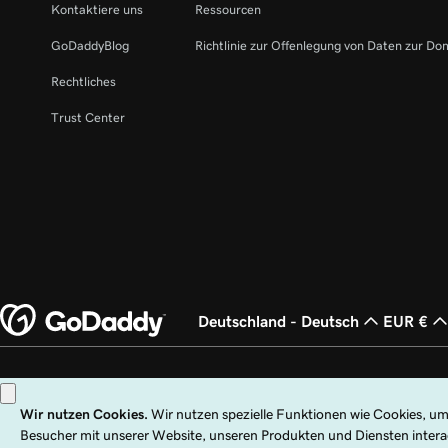
Kontaktiere uns
Ressourcen
GoDaddyBlog
Richtlinie zur Offenlegung von Daten zur Do
Rechtliches
Trust Center
Deutschland - Deutsch
EUR €
Copyright © 1999 – 2026 GoDaddy Operating Company, LLC. Alle Rechte vorb
den USA und anderen Ländern. Das „GO“-Logo ist eine eingetragene Marke v
Die Nutzung dieser Website unterliegt ausdrücklichen Nutzungsbedingungen. 