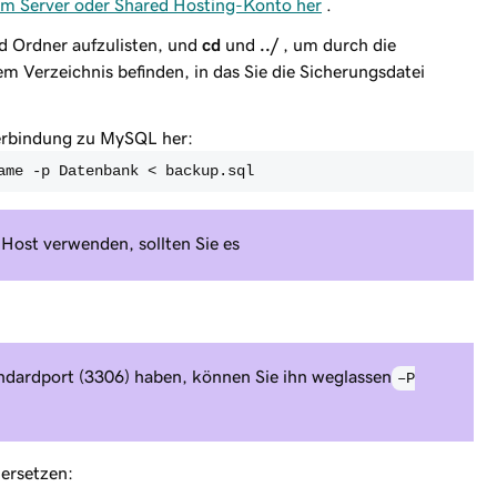
rem Server oder Shared Hosting-Konto her
.
d Ordner aufzulisten, und
cd
und
../
, um durch die
dem Verzeichnis befinden, in das Sie die Sicherungsdatei
Verbindung zu MySQL her:
ame -p Datenbank < backup.sql
 Host verwenden, sollten Sie es
ndardport (3306) haben, können Sie ihn weglassen
–P
 ersetzen: