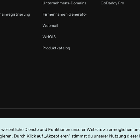
Unternehmens-Domains
GoDaddy Pro
mainregistrierung
Firmennamen Generator
Webmail
WHOIS
Produktkatalog
ehalten. Die Wortmarke GoDaddy ist eine eingetragene Marke von GoDaddy O
on GoDaddy.com, LLC in den USA.
Die Nutzung dieser Website bedeutet die Zustimmung zu den
Universellen Nut