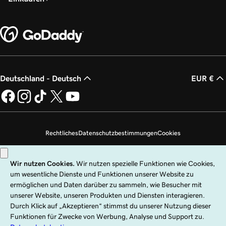
Deutschland - Deutsch
EUR €
Rechtliches
Datenschutzbestimmungen
Cookies
Meine persönlichen Daten nicht verkaufen
Copyright © 1999 – 2026 GoDaddy Operating Company, LLC. Alle Rechte
vorbehalten. Die Wortmarke GoDaddy ist eine eingetragene Marke von
GoDaddy Operating Company, LLC in den USA und anderen Ländern. Das
„GO“-Logo ist eine eingetragene Marke von GoDaddy.com, LLC in den USA.
Die Nutzung dieser Website unterliegt ausdrücklichen Nutzungsbedingungen.