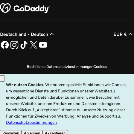
Deutschland - Deutsch
EUR €
Rechtliches
Datenschutzbestimmungen
Cookies
Meine persönlichen Daten nicht verkaufen
Copyright © 1999 – 2026 GoDaddy Operating Company, LLC. Alle Rechte
vorbehalten. Die Wortmarke GoDaddy ist eine eingetragene Marke von
GoDaddy Operating Company, LLC in den USA und anderen Ländern. Das
„GO“-Logo ist eine eingetragene Marke von GoDaddy.com, LLC in den USA.
Die Nutzung dieser Website unterliegt ausdrücklichen Nutzungsbedingungen.
Die Nutzung dieser Website bedeutet die Zustimmung zu den
Universellen
Nutzungsbedingungen
.