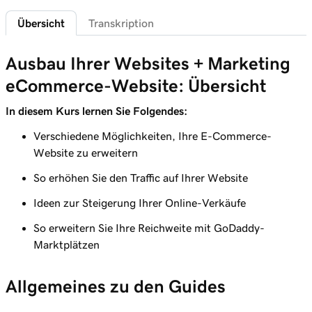
Online-Shop
Übersicht
Transkription
Lektion 6 (von 12)
Ausbau Ihrer Websites + Marketing
Fügen Sie Produkte zu meiner Website +
2m 47s
Marketing-Website hinzu
eCommerce-Website: Übersicht
Lektion 7 (von 12)
In diesem Kurs lernen Sie Folgendes:
Fügen Sie gebündelte Produkte zu meiner
4m 15s
Verschiedene Möglichkeiten, Ihre E-Commerce-
Website hinzu
Website zu erweitern
Lektion 8 (von 12)
So erhöhen Sie den Traffic auf Ihrer Website
2m 18s
Erstellen Sie mein erstes Versandetikett
Ideen zur Steigerung Ihrer Online-Verkäufe
Lektion 9 (von 12)
So erweitern Sie Ihre Reichweite mit GoDaddy-
2m 17s
Einführung in E-Mail-Automatisierungen
Marktplätzen
Lektion 10 (von 12)
3m 15s
Allgemeines zu den Guides
Meine E-Mail-Automatisierungen anpassen