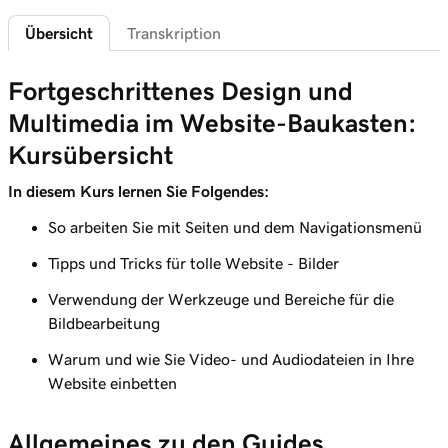
Übersicht
Transkription
Lektion 6 (von 11)
Verwenden Sie die Medienbibliothek im
1m 47s
Fortgeschrittenes Design und
Website-Baukasten
Multimedia im Website-Baukasten:
Lektion 7 (von 11)
Kursübersicht
Bearbeiten eines Bilds auf meiner Website +
3m 40s
Marketing-Website
In diesem Kurs lernen Sie Folgendes:
Lektion 8 (von 11)
So arbeiten Sie mit Seiten und dem Navigationsmenü
Hinzufügen einer Fotogalerie zu meiner
2m 47s
Tipps und Tricks für tolle Website - Bilder
Website + Marketing-Website
Verwendung der Werkzeuge und Bereiche für die
Lektion 9 (von 11)
Bildbearbeitung
Fügen Sie in Websites + Marketing eine
2m 37s
Warum und wie Sie Video- und Audiodateien in Ihre
Diashow hinzu
Website einbetten
Lektion 10 (von 11)
Fügen Sie meiner Website Websites +
1m 21s
Allgemeines zu den Guides