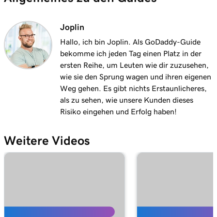
Marketing Videos hinzu
Lektion 11 (von 11)
Joplin
Fügen Sie Ihrer Website einen Audiotrack
1m 15s
Hallo, ich bin Joplin. Als GoDaddy-Guide
oder eine Playlist hinzu
bekomme ich jeden Tag einen Platz in der
ersten Reihe, um Leuten wie dir zuzusehen,
wie sie den Sprung wagen und ihren eigenen
Weg gehen. Es gibt nichts Erstaunlicheres,
als zu sehen, wie unsere Kunden dieses
Risiko eingehen und Erfolg haben!
Weitere Videos