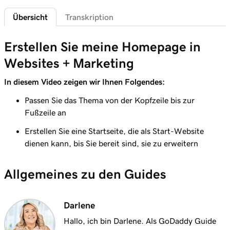
Lektion 6 (von 7)
2m 49s
Übersicht
Transkription
Erstellen von Produktbildern, die knallen!
Lektion 7 (von 7)
Erstellen Sie meine Homepage in
3m 16s
Erstellen Sie eine Foto-Lightbox
Websites + Marketing
In diesem Video zeigen wir Ihnen Folgendes:
Passen Sie das Thema von der Kopfzeile bis zur
Fußzeile an
Erstellen Sie eine Startseite, die als Start-Website
dienen kann, bis Sie bereit sind, sie zu erweitern
Allgemeines zu den Guides
Darlene
Hallo, ich bin Darlene. Als GoDaddy Guide