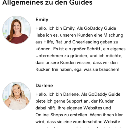
Allgemeines zu den Guides
Lektion 11 (von 20)
Erteilen Sie meinem Kunden in GoDaddy
1m 6s
Payments eine Erstattung
Emily
Hallo, ich bin Emily. Als GoDaddy Guide
Lektion 12 (von 20)
1m 28s
liebe ich es, unseren Kunden eine Mischung
Warum wird meine Zahlung ausgesetzt?
aus Hilfe, Rat und Cheerleading geben zu
können. Es ist ein großer Schritt, ein eigenes
Lektion 13 (von 20)
2m 42s
Unternehmen zu gründen, und ich möchte,
Was sind Online-Pay-Links?
dass unsere Kunden wissen, dass wir den
Lektion 14 (von 20)
Rücken frei haben, egal was sie brauchen!
Erstellen und Freigeben eines Online-Pay-
1m 58s
Links
Darlene
Hallo, ich bin Darlene. Als GoDaddy Guide
Lektion 15 (von 20)
biete ich gerne Support an, der Kunden
Verwalten und bearbeiten Sie Online-Pay-
1m 24s
dabei hilft, ihre eigenen Websites und
Links
Online-Shops zu erstellen. Wenn ihnen klar
wird, dass sie eine wunderschöne Website
Lektion 16 (von 20)