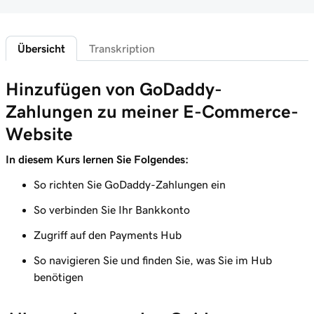
Lektion 5 (von 20)
28s
Greifen Sie auf meine Commerce-Startseite zu
Übersicht
Transkription
Lektion 6 (von 20)
Melden Sie sich beim Payments Hub in Managed
35s
Hinzufügen von GoDaddy-
Hosting für WordPress an
Zahlungen zu meiner E-Commerce-
Lektion 7 (von 20)
3m
Website
Erkunden Sie den GoDaddy-Zahlungscenter
In diesem Kurs lernen Sie Folgendes:
Lektion 8 (von 20)
Verwalten Sie Auszahlungen in GoDaddy-
1m 16s
So richten Sie GoDaddy-Zahlungen ein
Zahlungen
So verbinden Sie Ihr Bankkonto
Lektion 9 (von 20)
Zugriff auf den Payments Hub
1m 36s
Informationen zu meiner Tagesschlusszeit
So navigieren Sie und finden Sie, was Sie im Hub
Lektion 10 (von 20)
benötigen
1m 41s
Was sind Rückbuchungen?