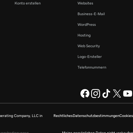
Konto erstellen
Websites
Business-E-Mail
WordPress
Hosting
Web Security
Logo-Ersteller
Telefonnummern
perating Company, LLC in
Rechtliches
Datenschutzbestimmungen
Cookies
zungsbedingungen
.
Meine persönlichen Daten nicht verkaufen