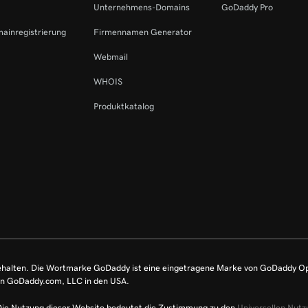
Unternehmens-Domains
GoDaddy Pro
mainregistrierung
Firmennamen Generator
Webmail
WHOIS
Produktkatalog
ehalten. Die Wortmarke GoDaddy ist eine eingetragene Marke von GoDaddy O
on GoDaddy.com, LLC in den USA.
Die Nutzung dieser Website bedeutet die Zustimmung zu den
Universellen Nut