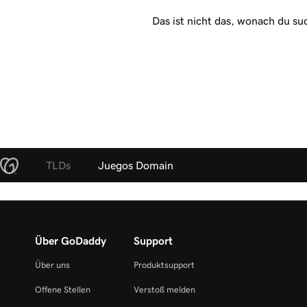
Das ist nicht das, wonach du su
TLDs
Juegos Domain
Über GoDaddy
Support
Über uns
Produktsupport
Offene Stellen
Verstoß melden