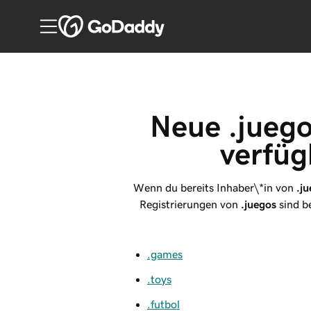
Neue .juego
verfüg
Wenn du bereits Inhaber\*in von
.j
Registrierungen von
.juegos
sind be
.games
.toys
.futbol