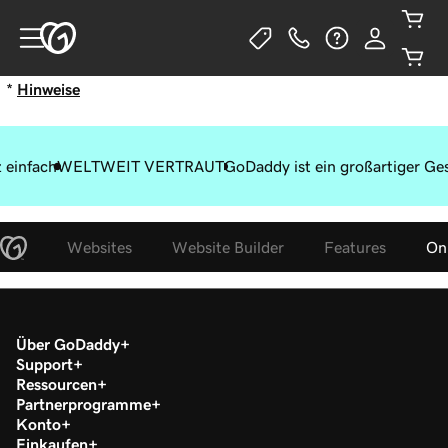
*
Hinweise
 einfach
WELTWEIT VERTRAUT
GoDaddy ist ein großartiger Ge
Websites
Website Builder
Features
On
Über GoDaddy
Support
Ressourcen
Partnerprogramme
Konto
Einkaufen