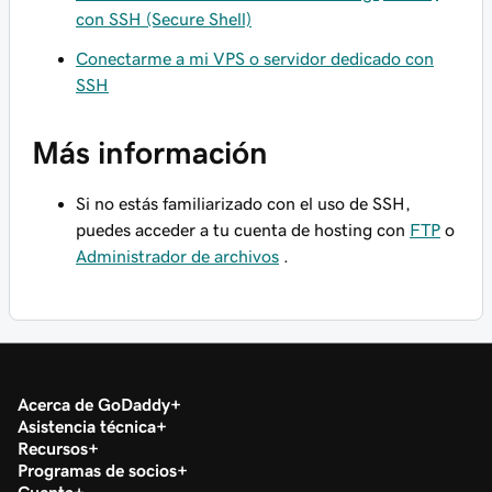
con SSH (Secure Shell)
Conectarme a mi VPS o servidor dedicado con
SSH
Más información
Si no estás familiarizado con el uso de SSH,
puedes acceder a tu cuenta de hosting con
FTP
o
Administrador de archivos
.
Acerca de GoDaddy
Asistencia técnica
Recursos
Programas de socios