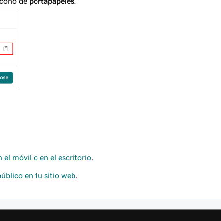
 ícono de
portapapeles
.
 el móvil o en el escritorio
.
úblico en tu sitio web
.