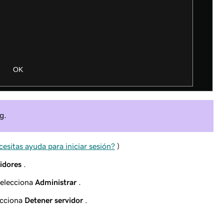
g.
esitas ayuda para iniciar sesión?
)
idores
.
selecciona
Administrar
.
ecciona
Detener servidor
.