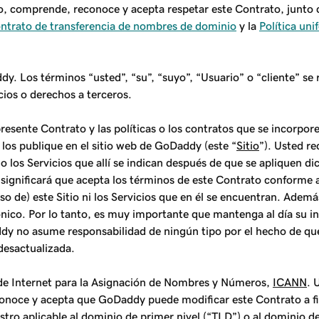
do, comprende, reconoce y acepta respetar este Contrato, junto 
ontrato de transferencia de nombres de dominio
y la
Política un
y. Los términos “usted”, “su”, “suyo”, “Usuario” o “cliente” se 
ios o derechos a terceros.
resente Contrato y las políticas o los contratos que se incorpo
os publique en el sitio web de GoDaddy (este “
Sitio
”). Usted r
io o los Servicios que allí se indican después de que se apliquen 
o significará que acepta los términos de este Contrato conforme a
uso de) este Sitio ni los Servicios que en él se encuentran. Adem
ónico. Por lo tanto, es muy importante que mantenga al día su i
ddy no asume responsabilidad de ningún tipo por el hecho de que 
desactualizada.
 de Internet para la Asignación de Nombres y Números,
ICANN
. 
noce y acepta que GoDaddy puede modificar este Contrato a fi
stro aplicable al dominio de primer nivel (“
TLD
”) o al dominio d