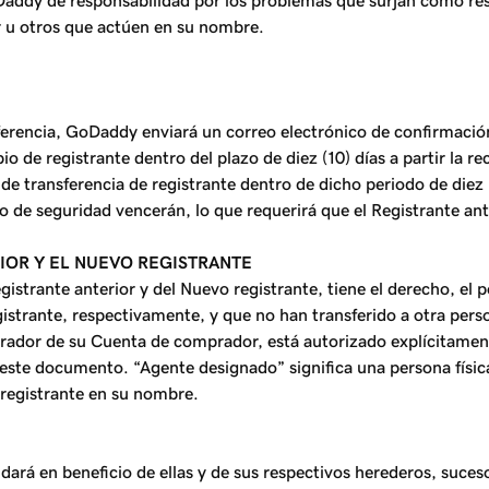
Daddy de responsabilidad por los problemas que surjan como res
or u otros que actúen en su nombre.
sferencia, GoDaddy enviará un correo electrónico de confirmación
o de registrante dentro del plazo de diez (10) días a partir la 
de transferencia de registrante dentro de dicho periodo de diez 
igo de seguridad vencerán, lo que requerirá que el Registrante 
IOR Y EL NUEVO REGISTRANTE
strante anterior y del Nuevo registrante, tiene el derecho, el p
istrante, respectivamente, y que no han transferido a otra pers
rador de su Cuenta de comprador, está autorizado explícitamen
ste documento. “Agente designado” significa una persona física 
 registrante en su nombre.
ará en beneficio de ellas y de sus respectivos herederos, suceso