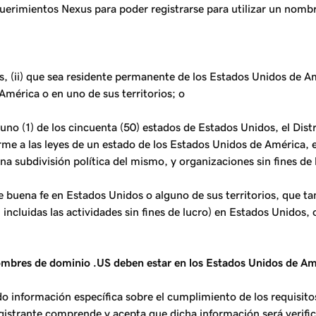
equerimientos Nexus para poder registrarse para utilizar un nom
, (ii) que sea residente permanente de los Estados Unidos de Amé
América o en uno de sus territorios; o
uno (1) de los cincuenta (50) estados de Estados Unidos, el Dist
rme a las leyes de un estado de los Estados Unidos de América, e
una subdivisión política del mismo, y organizaciones sin fines de
 buena fe en Estados Unidos o alguno de sus territorios, que tam
incluidas las actividades sin fines de lucro) en Estados Unidos, 
mbres de dominio .US deben estar en los Estados Unidos de Amér
o información específica sobre el cumplimiento de los requisitos
strante comprende y acepta que dicha información será verifica