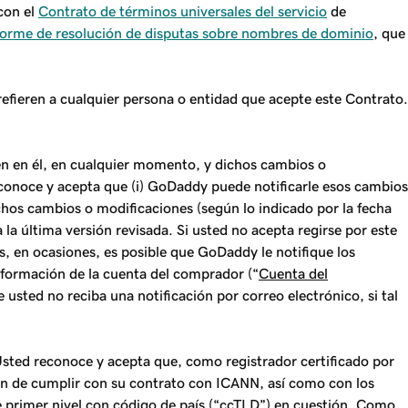
con el
Contrato de términos universales del servicio
de
iforme de resolución de disputas sobre nombres de dominio
, que
refieren a cualquier persona o entidad que acepte este Contrato.
ren en él, en cualquier momento, y dichos cambios o
econoce y acepta que (i) GoDaddy puede notificarle esos cambios
dichos cambios o modificaciones (según lo indicado por la fecha
 la última versión revisada. Si usted no acepta regirse por este
ás, en ocasiones, es posible que GoDaddy le notifique los
nformación de la cuenta del comprador (“
Cuenta del
usted no reciba una notificación por correo electrónico, si tal
Usted reconoce y acepta que, como registrador certificado por
n de cumplir con su contrato con ICANN, así como con los
e primer nivel con código de país (“
ccTLD
”) en cuestión. Como