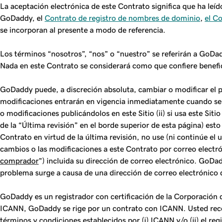
La aceptación electrónica de este Contrato significa que ha leí
GoDaddy, el
Contrato de registro de nombres de dominio
,
el C
se incorporan al presente a modo de referencia.
Los términos “nosotros”, “nos” o “nuestro” se referirán a GoDadd
Nada en este Contrato se considerará como que confiere benefic
GoDaddy puede, a discreción absoluta, cambiar o modificar el p
modificaciones entrarán en vigencia inmediatamente cuando se l
o modificaciones publicándolos en este Sitio (ii) si usa este Sit
de la “Última revisión” en el borde superior de esta página) est
Contrato en virtud de la última revisión, no use (ni continúe el 
cambios o las modificaciones a este Contrato por correo electr
comprador
”) incluida su dirección de correo electrónico. GoDa
problema surge a causa de una dirección de correo electrónico 
GoDaddy es un registrador con certificación de la Corporación
ICANN, GoDaddy se rige por un contrato con ICANN. Usted reco
términos y condiciones establecidos por (i) ICANN y/o (ii) el regi