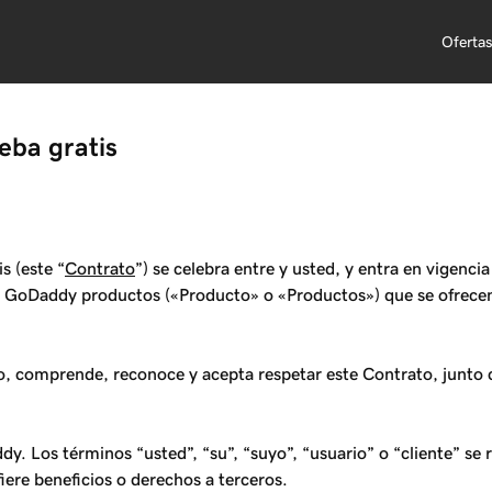
Oferta
eba gratis
s (este “
Contrato
”) se celebra entre y usted, y entra en vigenci
más GoDaddy productos («Producto» o «Productos») que se ofrec
do, comprende, reconoce y acepta respetar este Contrato, junto 
y. Los términos “usted”, “su”, “suyo”, “usuario” o “cliente” se 
ere beneficios o derechos a terceros.