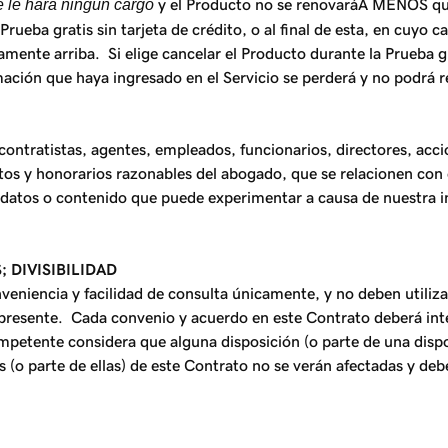
e le hará ningún cargo
y el Producto no se renovaráA MENOS que 
ueba gratis sin tarjeta de crédito, o al final de esta, en cuyo c
nte arriba. Si elige cancelar el Producto durante la Prueba grat
mación que haya ingresado en el Servicio se perderá y no podrá 
ntratistas, agentes, empleados, funcionarios, directores, accion
tos y honorarios razonables del abogado, que se relacionen con 
 datos o contenido que puede experimentar a causa de nuestra in
 DIVISIBILIDAD
nveniencia y facilidad de consulta únicamente, y no deben utili
el presente. Cada convenio y acuerdo en este Contrato deberá in
mpetente considera que alguna disposición (o parte de una dispos
s (o parte de ellas) de este Contrato no se verán afectadas y de