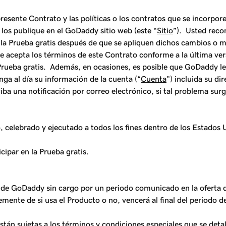
resente Contrato y las políticas o los contratos que se incorpo
los publique en el GoDaddy sitio web (este “
Sitio
”). Usted reco
 o la Prueba gratis después de que se apliquen dichos cambios o m
 que acepta los términos de este Contrato conforme a la última v
la Prueba gratis. Además, en ocasiones, es posible que GoDaddy l
ga al día su información de la cuenta (“
Cuenta
”) incluida su d
iba una notificación por correo electrónico, si tal problema sur
celebrado y ejecutado a todos los fines dentro de los Estados 
cipar en la Prueba gratis.
 de GoDaddy sin cargo por un periodo comunicado en la oferta 
emente de si usa el Producto o no, vencerá al final del periodo d
 están sujetas a los términos y condiciones especiales que se det