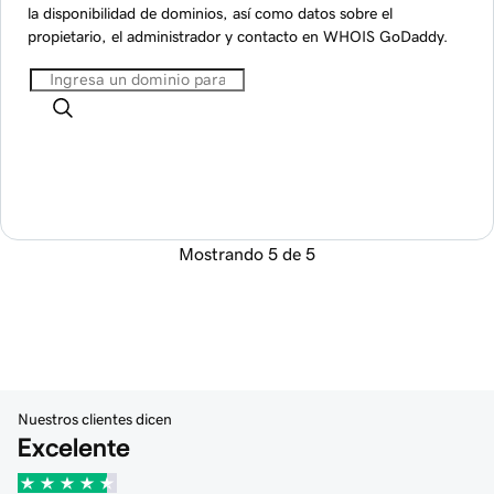
la disponibilidad de dominios, así como datos sobre el
propietario, el administrador y contacto en WHOIS GoDaddy.
Mostrando 5 de 5
Nuestros clientes dicen
Excelente