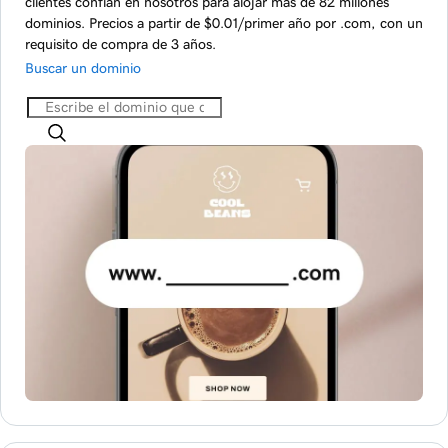
clientes confían en nosotros para alojar más de 82 millones
dominios. Precios a partir de ‪$0.01‬/primer año por .com, con un
requisito de compra de 3 años.
Buscar un dominio