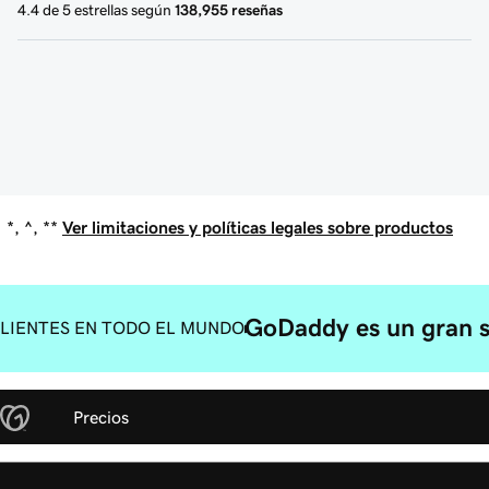
4.4 de 5 estrellas según
138,955 reseñas
*, ^, **
Ver limitaciones y políticas legales sobre productos
GoDaddy es un gran 
LIENTES EN TODO EL MUNDO
Precios