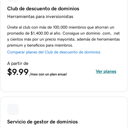
Club de descuento de dominios
Herramientas para inversionistas
Únete al club con más de 100,000 miembros que ahorran un
promedio de $1,400.00 al año. Consigue un dominio .com, .net
y cientos más por un precio mayorista, además de herramientas
premium y beneficios para miembros.
Comparar planes del Club de descuento de dominios
A partir de
$9.99
Ver planes
/mes con un plan anual
Servicio de gestor de dominios