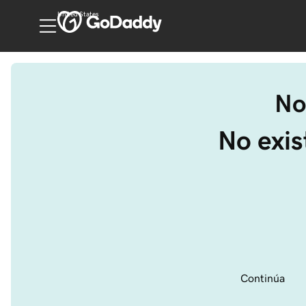
United States
No
No exi
Continúa