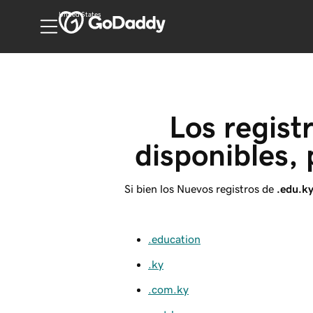
United States
Los regist
disponibles, 
Si bien los Nuevos registros de
.edu.k
.education
.ky
.com.ky