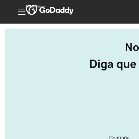
United States
No
Diga que 
Continúa