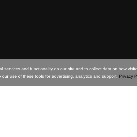
l
USD
los derechos reservados. La marca GoDaddy es una marca registrada de Go
 marca comercial registrada de GoDaddy.com, LLC en los EE.UU.