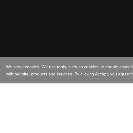
Estados Unidos - Españo
Copyright © 1999 - 2023 GoDaddy Operating Company, LLC. Todos 
Company, LLC en los EE. UU. y otros países. El logo "GO" es una