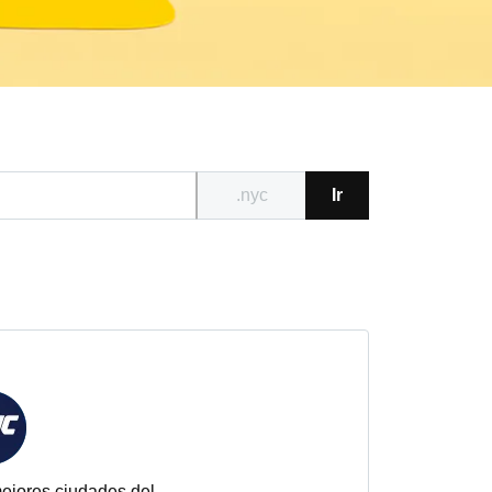
.nyc
Ir
ejores ciudades del