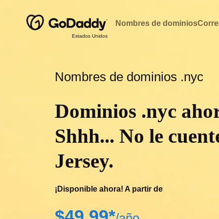
Nombres de dominios
Corre
Estados Unidos
Nombres de dominios .nyc
Dominios .nyc ahor
Shhh... No le cuen
Jersey.
¡Disponible ahora! A partir de
‪$49.99*‬
/año