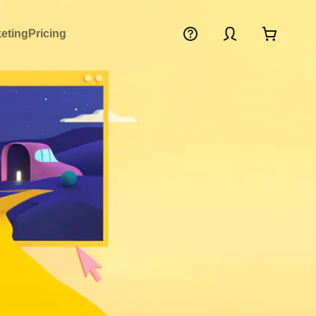
keting
Pricing