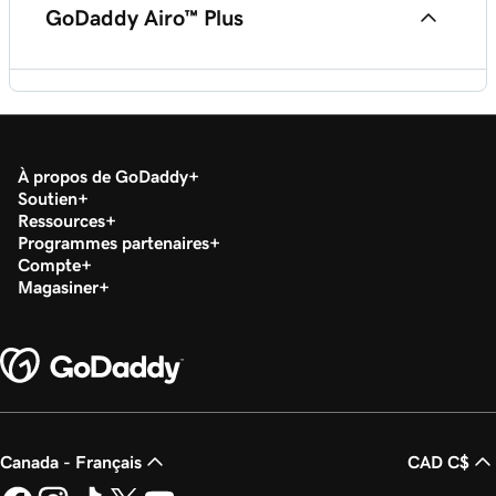
GoDaddy Airo™ Plus
Utilisez Airo ™ pour configurer rapidement votre
présence en ligne à l'aide de l'IA
Qu'est-ce qui est inclus avec GoDaddy Airo Plus
™?
À propos de GoDaddy
Soutien
Créer un logo à l’aide du logo Airo Plus ™
Ressources
Programmes partenaires
Compte
Magasiner
Meilleures pratiques pour le logo Airo Plus ™
Meilleures pratiques Airo Plus ™ Site Optimizer
Générer une image à l’aide de l’image Airo Plus ™
Canada - Français
CAD C$