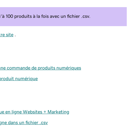
 100 produits à la fois avec un fichier .csv.
re site
.
ur une commande de produits numériques
 produit numérique
ue en ligne Websites + Marketing
gne dans un fichier .csv