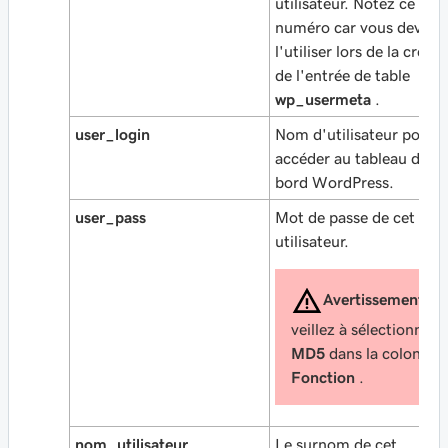
utilisateur. Notez ce
numéro car vous devrez
l'utiliser lors de la créat
de l'entrée de table
wp_usermeta
.
user_login
Nom d'utilisateur pour
accéder au tableau de
bord WordPress.
user_pass
Mot de passe de cet
utilisateur.
Avertissement:
veillez à sélectionner
MD5
dans la colonne
Fonction
.
nom_utilisateur
Le surnom de cet