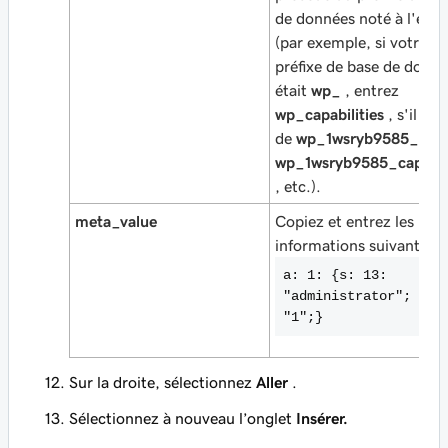
de données noté à l'étap
(par exemple, si votre
préfixe de base de donn
était
wp_
, entrez
wp_capabilities
, s'il s'a
de
wp_1wsryb9585_
, en
wp_1wsryb9585_capabili
, etc.).
meta_value
Copiez et entrez les
informations suivantes:
a: 1: {s: 13:
"administrator"; s: 
"1";}
Sur la droite, sélectionnez
Aller
.
Sélectionnez à nouveau l’onglet
Insérer.