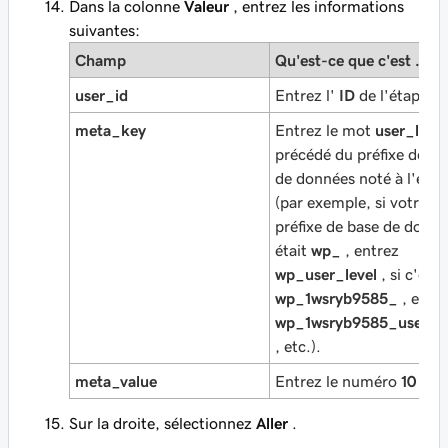
Dans la colonne
Valeur
, entrez les informations
suivantes:
Champ
Qu'est-ce que c'est ...
user_id
Entrez l'
ID
de l'étape 5.
meta_key
Entrez le mot
user_level
précédé du préfixe de ba
de données noté à l'étap
(par exemple, si votre
préfixe de base de donn
était
wp_
, entrez
wp_user_level
, si c'est
wp_1wsryb9585_
, entr
wp_1wsryb9585_user_le
, etc.).
meta_value
Entrez le numéro
10
.
Sur la droite, sélectionnez
Aller
.