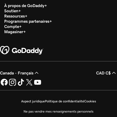
À propos de GoDaddy
Activer les notifications pour les événements de
Soutien
Connexion à votre serveur Windows avec
ressources et de services pour mon VPS Hosting
Ressources
Connexion Bureau à distance
Programmes partenaires
Compte
Magasiner
Ajouter un domaine à la surveillance HTTP et SSL
pour mon VPS Hosting
Canada - Français
CAD C$
Aspect juridique
Politique de confidentialité
Cookies
Ne pas vendre mes renseignements personnels