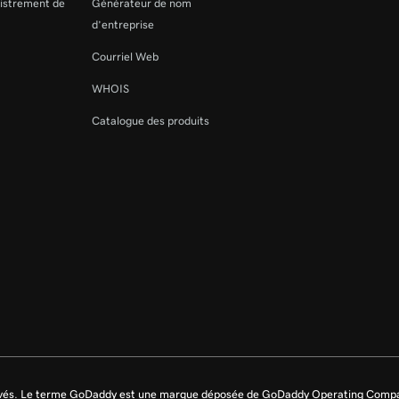
gistrement de
Générateur de nom
d’entreprise
Courriel Web
WHOIS
Catalogue des produits
s le Hub
rvés. Le terme GoDaddy est une marque déposée de GoDaddy Operating Compa