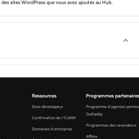
es des sites WordPress que vous avez ajoutés au Hub.
dPress dans The Hub
s dans Le Hub
ordPress dans le Hub
Press dans The Hub
Ressources
Programmes partenaire
Docs développeur
Programme d’agences parten
GoDaddy
Confirmation de l’ICANN
Programmes des revendeurs
Domaines d’entreprise
s le Hub
e Hub
Affiliés