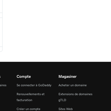
s
Compte
Magasiner
aires
Se connecter à GoDaddy
Acheter un domaine
Renouvellements et
Extensions de domaines
facturation
gTLD
Créer un compte
Sites Web