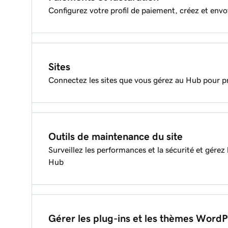
Configurez votre profil de paiement, créez et envo
Ajouter un client
Créer une facture récurrente dans le Hub
Accédez aux produits de votre client via le Hub
Sites
Connectez les sites que vous gérez au Hub pour pr
Ajouter un site au Hub
Outils de maintenance du site
Surveillez les performances et la sécurité et gérez
Hub
Comparaison des fonctionnalités Hub et Legacy 
Gérer les plug-ins et les thèmes WordP