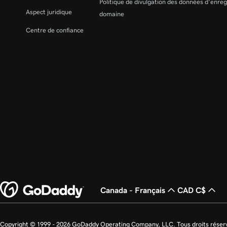
Politique de divulgation des données d'enre
Aspect juridique
domaine
Ajouter des produits pour les clients dans le Hub
Centre de confiance
Créer un rapport de site Web
Partager un rapport client
Afficher les sites et les projets liés aux clients dan
Canada - Français
CAD C$
Copyright © 1999 - 2026 GoDaddy Operating Company, LLC. Tous droits rése