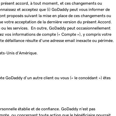
 au présent accord, à tout moment, et ces changements ou
nnaissez et acceptez que (i) GoDaddy peut vous informer de
 y sont proposés suivant la mise en place de ces changements ou
tue votre acceptation de la dernière version du présent Accord.
 site ou les services. En outre, GoDaddy peut occasionnellement
iez vos informations de compte (« Compte »), y compris votre
te défaillance résulte d'une adresse email inexacte ou périmée.
tats-Unis d’Amérique.
pte GoDaddy d’un autre client ou vous (« le concédant ») êtes
rsonnelle établie et de confiance. GoDaddy n’est pas
mpte, ou concernant toute action que le bénéficiaire pourrait