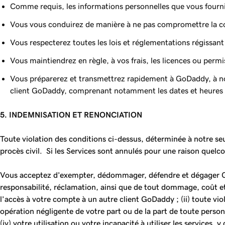
Comme requis, les informations personnelles que vous fourni
Vous vous conduirez de manière à ne pas compromettre la con
Vous respecterez toutes les lois et réglementations régissa
Vous maintiendrez en règle, à vos frais, les licences ou perm
Vous préparerez et transmettrez rapidement à GoDaddy, à n
client GoDaddy, comprenant notamment les dates et heures de
5. INDEMNISATION ET RENONCIATION
Toute violation des conditions ci-dessus, déterminée à notre seu
procès civil. Si les Services sont annulés pour une raison quel
Vous acceptez d’exempter, dédommager, défendre et dégager GoDad
responsabilité, réclamation, ainsi que de tout dommage, coût et
l’accès à votre compte à un autre client GoDaddy ; (ii) toute vio
opération négligente de votre part ou de la part de toute perso
(iv) votre utilisation ou votre incapacité à utiliser les services