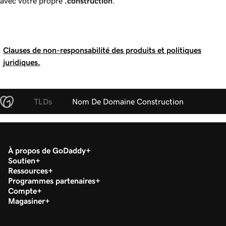
avec votre propre
.construction
.
Clauses de non-responsabilité des produits et politiques
juridiques.
TLDs
Nom De Domaine Construction
À propos de GoDaddy
Soutien
Ressources
Programmes partenaires
Compte
Magasiner