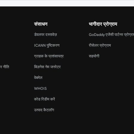
संसाधन
भागीदार प्रोग्राम
डेवलपर दस्तावेज़
GoDaddy एजेंसी पार्टनर प्रोग्र
ICANN पुष्टिकरण
रीसेलर प्रोग्राम
ग्राहक के प्रशंसापत्र
सहयोगी
र नीति
बिज़नेस नेम जनरेटर
वेबमेल
WHOIS
कोड रिडीम करें
उत्पाद कैटलॉग