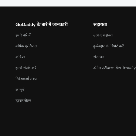
GoDaddy के बारे में जानकारी
सहायता
हमारे बारे में
उत्पाद सहायता
वार्षिक प्रतिफल
दुर्व्यवहार की रिपोर्ट करें
करियर
संसाधन
हमसे संपर्क करें
डोमेन पंजीकरण डेटा डिस्कलोज़
निवेशकर्ता संबंध
कानूनी
ट्रस्ट सेंटर