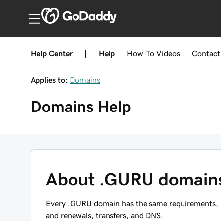
India
Help Center
|
Help
How-To
Videos
Contact
Applies to:
Domains
Domains
Help
About .GURU domain
Every .GURU domain has the same requirements, res
and renewals, transfers, and DNS.