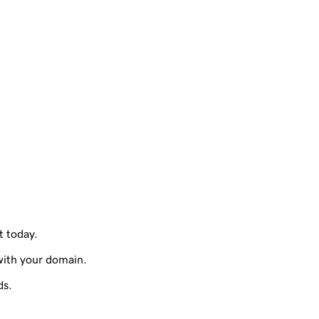
t today.
with your domain.
ds.