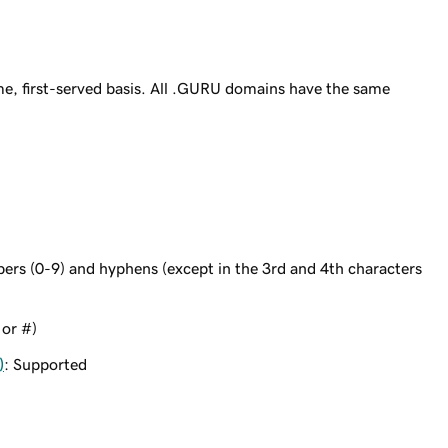
e, first-served basis. All .GURU domains have the same
bers (0-9) and hyphens (except in the 3rd and 4th characters
 or #)
)
: Supported