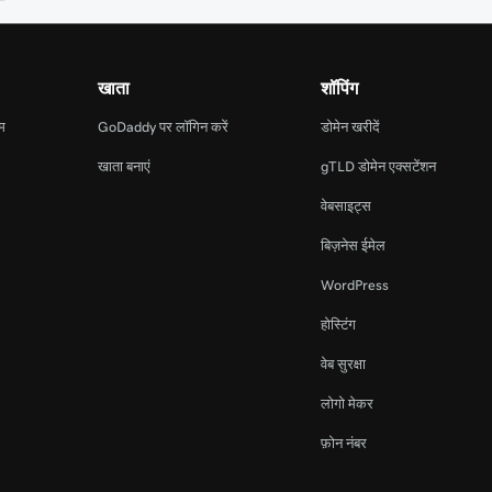
खाता
शॉपिंग
ाम
GoDaddy पर लॉगिन करें
डोमेन खरीदें
खाता बनाएं
gTLD डोमेन एक्सटेंशन
वेबसाइट्स
बिज़नेस ईमेल
WordPress
होस्टिंग
वेब सुरक्षा
लोगो मेकर
फ़ोन नंबर