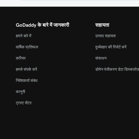
GoDaddy के बारे में जानकारी
सहायता
हमारे बारे में
उत्पाद सहायता
वार्षिक प्रतिफल
दुर्व्यवहार की रिपोर्ट करें
करियर
संसाधन
हमसे संपर्क करें
डोमेन पंजीकरण डेटा डिस्कलोज़
निवेशकर्ता संबंध
कानूनी
ट्रस्ट सेंटर