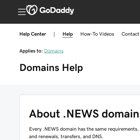
India
Help Center
|
Help
How-To
Videos
Contact
Applies to:
Domains
Domains
Help
About .NEWS domain
Every .NEWS domain has the same requirements, re
and renewals, transfers, and DNS.