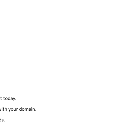
it today.
with your domain.
ds.