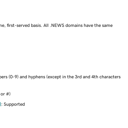
e, first-served basis. All .NEWS domains have the same
bers (0-9) and hyphens (except in the 3rd and 4th characters
 or #)
)
: Supported