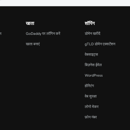
खाता
शॉपिंग
ाम
GoDaddy पर लॉगिन करें
डोमेन खरीदें
खाता बनाएं
gTLD डोमेन एक्सटेंशन
वेबसाइट्स
बिज़नेस ईमेल
WordPress
होस्टिंग
वेब सुरक्षा
लोगो मेकर
फ़ोन नंबर