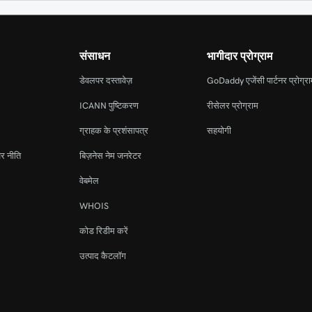
संसाधन
भागीदार प्रोग्राम
डेवलपर दस्तावेज़
GoDaddy एजेंसी पार्टनर प्रोग्र
ICANN पुष्टिकरण
रीसेलर प्रोग्राम
ग्राहक के प्रशंसापत्र
सहयोगी
र नीति
बिज़नेस नेम जनरेटर
वेबमेल
WHOIS
कोड रिडीम करें
उत्पाद कैटलॉग