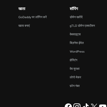
खाता
शॉपिंग
GoDaddy पर लॉगिन करें
डोमेन खरीदें
खाता बनाएं
gTLD डोमेन एक्सटेंशन
वेबसाइट्स
बिज़नेस ईमेल
WordPress
होस्टिंग
वेब सुरक्षा
लोगो मेकर
फ़ोन नंबर