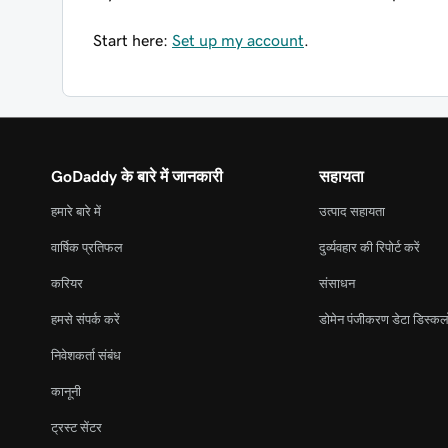
Start here:
Set up my account
.
GoDaddy के बारे में जानकारी
सहायता
हमारे बारे में
उत्पाद सहायता
वार्षिक प्रतिफल
दुर्व्यवहार की रिपोर्ट करें
करियर
संसाधन
हमसे संपर्क करें
डोमेन पंजीकरण डेटा डिस्कल
निवेशकर्ता संबंध
कानूनी
ट्रस्ट सेंटर