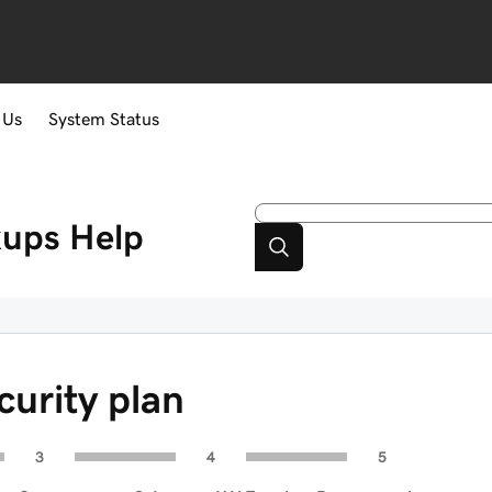
 Us
System Status
kups
Help
urity plan