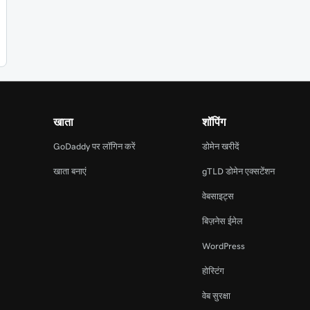
खाता
शॉपिंग
GoDaddy पर लॉगिन करें
डोमेन खरीदें
खाता बनाएं
gTLD डोमेन एक्सटेंशन
वेबसाइट्स
बिज़नेस ईमेल
WordPress
होस्टिंग
वेब सुरक्षा