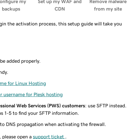
onfigure my
Set up my WAF and
Remove malware
backups
CDN
from my site
in the activation process, this setup guide will take you
n be added properly.
ndy.
me for Linux Hosting
or username for Plesk hosting
ssional Web Services (PWS) customers
: use SFTP instead.
s 1-5 to find your SFTP information.
to DNS propagation when activating the firewall.
s, please open a
support ticket
.