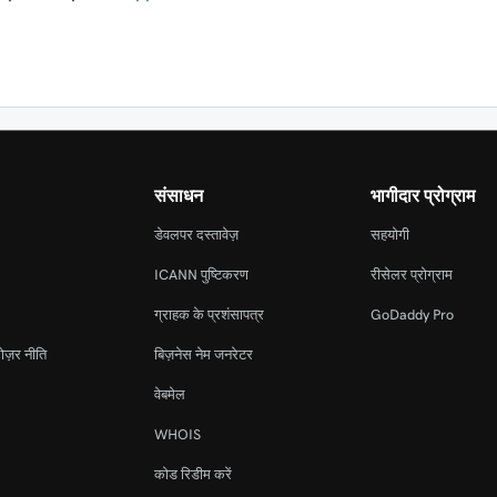
संसाधन
भागीदार प्रोग्राम
डेवलपर दस्तावेज़
सहयोगी
ICANN पुष्टिकरण
रीसेलर प्रोग्राम
ग्राहक के प्रशंसापत्र
GoDaddy Pro
ोज़र नीति
बिज़नेस नेम जनरेटर
वेबमेल
WHOIS
कोड रिडीम करें