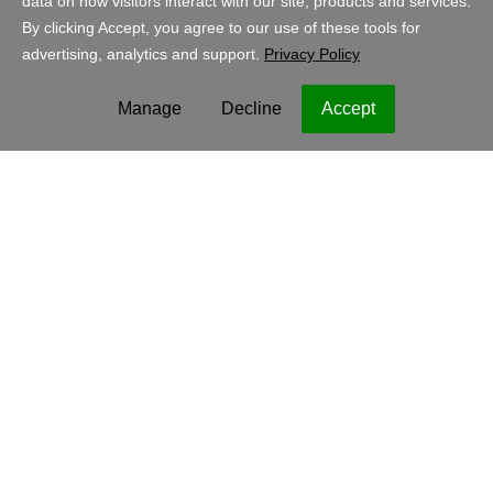
India - हिंदी
INR
कानूनी
गोपनीयता नीति
कुकीज़
कॉपीराइट; 1999 - 2023 GoDaddy Operating Company, LLC. सर्वाधिकार
सुरक्षित। GoDaddy शब्द चिह्न अमेरिका और अन्य देशों में GoDaddy Operating
Company, LLC का पंजीकृत ट्रेडमार्क है। “GO” लोगो अमेरिका में GoDaddy.com,
LLC का पंजीकृत ट्रेडमार्क है।