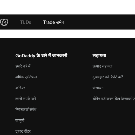
TLDs
Trade डमेन
GoDaddy के बारे में जानकारी
सहायता
हमारे बारे में
उत्पाद सहायता
वार्षिक प्रतिफल
दुर्व्यवहार की रिपोर्ट करें
करियर
संसाधन
हमसे संपर्क करें
डोमेन पंजीकरण डेटा डिस्कलोज़
निवेशकर्ता संबंध
कानूनी
ट्रस्ट सेंटर