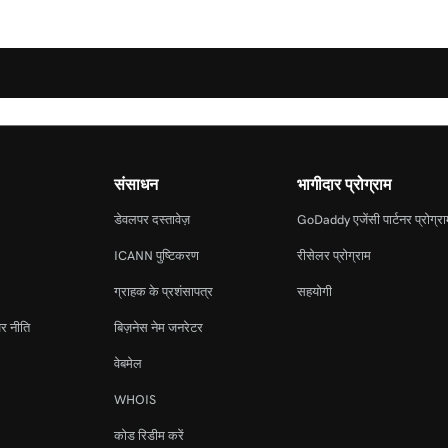
संसाधन
भागीदार प्रोग्राम
डेवलपर दस्तावेज़
GoDaddy एजेंसी पार्टनर प्रोग्र
ICANN पुष्टिकरण
रीसेलर प्रोग्राम
ग्राहक के प्रशंसापत्र
सहयोगी
र नीति
बिज़नेस नेम जनरेटर
वेबमेल
WHOIS
कोड रिडीम करें