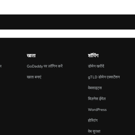
खाता
शॉपिंग
ाम
GoDaddy पर लॉगिन करें
डोमेन खरीदें
खाता बनाएं
gTLD डोमेन एक्सटेंशन
वेबसाइट्स
बिज़नेस ईमेल
WordPress
होस्टिंग
वेब सुरक्षा