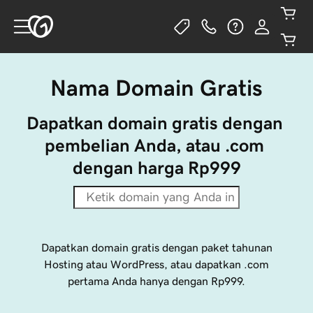
Nama Domain Gratis
Dapatkan domain gratis dengan 
pembelian Anda, atau .com 
dengan harga Rp999
Dapatkan domain gratis dengan paket tahunan
Hosting atau WordPress, atau dapatkan .com
pertama Anda hanya dengan
Rp999
.