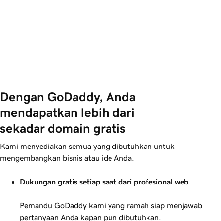
Dengan GoDaddy, Anda 
mendapatkan lebih dari 
sekadar domain gratis
Kami menyediakan semua yang dibutuhkan untuk
mengembangkan bisnis atau ide Anda.
Dukungan gratis setiap saat dari profesional web
Pemandu GoDaddy kami yang ramah siap menjawab
pertanyaan Anda kapan pun dibutuhkan.