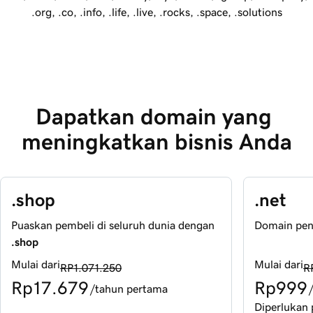
.org, .co, .info, .life, .live, .rocks, .space, .solutions
Dapatkan domain yang 
meningkatkan bisnis Anda
.shop
.net
Puaskan pembeli di seluruh dunia dengan
Domain pe
.shop
Mulai dari
Mulai dari
RP1.071.250
R
Rp17.679
Rp999
/tahun pertama
Diperlukan 