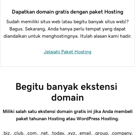
Dapatkan domain gratis dengan paket Hosting
Sudah memiliki situs web (atau begitu banyak situs web)?
Bagus. Sekarang, Anda hanya perlu tempat yang dapat
diandalkan untuk menghostingnya. Itulah alasan kami hadir.
Jelajahi Paket Hosting
Begitu banyak ekstensi 
domain
Miliki salah satu ekstensi domain gratis ini jika Anda membeli
paket tahunan Hosting atau WordPress Hosting.
.biz, .club, .com, .net, .today, .xyz, .email, .group, .company,