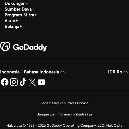
Dukungan
Sumber Daya
Program Mitra
Akun
Belanja
Indonesia - Bahasa Indonesia
IDR Rp
Legal
Kebijakan Privasi
Cookie
Jangan jual informasi pribadi saya
Hak cipta © 1999 - 2026 GoDaddy Operating Company, LLC. Hak Cipta