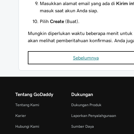
Masukkan alamat email yang ada di
Kirim in
masuk saat akun Anda siap.
Pilih
Create
(Buat).
Mungkin diperlukan waktu beberapa menit untuk m
akan melihat pemberitahuan konfirmasi. Anda juga
Sebelumnya
Tentang GoDaddy
Dukungan
Tentang Kami
Dukungan Produk
Karier
Laporkan Penyalahgunaan
Hubungi Kami
Sumber Daya