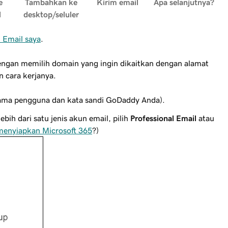
e
Tambahkan ke
Kirim email
Apa selanjutnya?
l
desktop/seluler
 Email saya
.
ngan memilih domain yang ingin dikaitkan dengan alamat
 cara kerjanya.
ma pengguna dan kata sandi GoDaddy Anda).
ebih dari satu jenis akun email, pilih
Professional Email
atau
menyiapkan Microsoft 365
?)