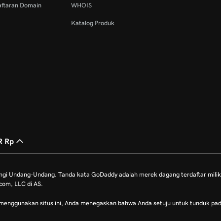
aftaran Domain
WHOIS
Katalog Produk
R Rp
ungi Undang-Undang. Tanda kata GoDaddy adalah merek dagang terdaftar mili
com, LLC di AS.
 menggunakan situs ini, Anda menegaskan bahwa Anda setuju untuk tunduk pa