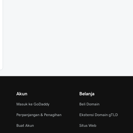
Akun
Belanja
Masuk ke GoDaddy
Beli Domain
Perpanjangan & Penagihan
Ekstensi Domain gTLD
Buat Akun
Situs Web