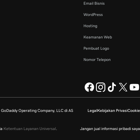
Email Bisnis
WordPress
Hosting
Keamanan Web
Pembuat Logo
Nomor Telepon
k GoDaddy Operating Company, LLC di AS
Legal
Kebijakan Privasi
Cookie
da
Ketentuan Layanan Universal
.
Jangan jual informasi pribadi saya